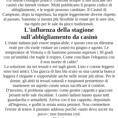
Un ultimo consiglio pratico: controlla sempre il sito ufficiale del
casinò che intendi visitare. Molti pubblicano il proprio codice di
abbigliamento, e le regole possono cambiare. Il Casinò di
Campione, dopo la riapertura, ha regole leggermente diverse rispetto
al passato. Sanremo si mostra più flessibile in estate per le aree slot,
ma rigido per le sale da gioco tradizionali.
L'influenza della stagione
sull'abbigliamento da casinò
L'estate italiana può essere implacabile, e questo crea un dilemma
reale per chi vuole visitare un casinò tra giugno e agosto. Le
temperature di Venezia o di Sanremo possono superare i 30 gradi
con un'umidità che toglie il respiro. Come conciliare l'eleganza con
il non morire di caldo?
La soluzione sta nei tessuti e nei tagli giusti. Lino e cotone leggero
sono tuoi amici. Una giacca di lino blu scuro su una camicia bianca
leggera è elegante e sopportabile anche nelle serate più afose. Per le
donne, gli abiti in tessuti naturali e traspiranti permettono di
mantenere un aspetto curato senza sacrificare il comfort.
D'inverno, il problema opposto: come gestire cappotti e giacconi
pesanti nelle sale riscaldate. I casinò italiani hanno quasi tutti
guardaroba o armadietti. Arriva con il tuo cappotto, depositalo
all'ingresso, e goditi la serata senza pensieri. Non commettere
l'errore di tenere il piumino addosso perché «tanto devo uscire tra
poco»: non funziona così.