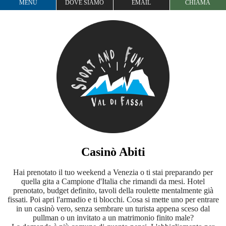
MENU
DOVE SIAMO
EMAIL
CHIAMA
Casinò Abiti
Hai prenotato il tuo weekend a Venezia o ti stai preparando per
quella gita a Campione d'Italia che rimandi da mesi. Hotel
prenotato, budget definito, tavoli della roulette mentalmente già
fissati. Poi apri l'armadio e ti blocchi. Cosa si mette uno per entrare
in un casinò vero, senza sembrare un turista appena sceso dal
pullman o un invitato a un matrimonio finito male?