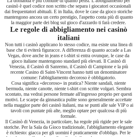
La domanda è più comune di quanto pensi. L'abbigliamento per
casinò è quel codice non scritto che separa i giocatori occasionali
dai frequentatori abituali. E in Italia, dove le case da gioco storiche
mantengono ancora un certo prestigio, l'aspetto conta più di quanto
la maggior parte dei blog sul gioco d'azzardo ti farà credere.
Le regole di abbigliamento nei casinò
italiani
Non tutti i casinò applicano lo stesso codice, ma esiste una linea di
base che ti eviterà figuracce. A differenza di quanto accade a Las
Vegas, dove anche in jeans e t-shirt si entra ovunque, le case da
gioco italiane mantengono standard più elevati. Il Casinò di
Venezia, il Casinò di Sanremo, il Casinò di Campione e la più
recente Casino di Saint-Vincent hanno tutti un denominatore
comune: l'abbigliamento decoroso è obbligatorio.
Cosa significa «decoroso» in pratica? Niente sandali, niente
bermuda, niente canotte, niente t-shirt con scritte volgari. Sembra
scontato, ma vedrai persone fermate all'ingresso proprio per questi
motivi. Le scarpe da ginnastica pulite sono generalmente accettate
nella maggior parte dei casinò italiani, ma se punti alle sale VIP o ai
tavoli con puntate più alte, meglio optare per qualcosa di più
formale.
Il Casinò di Venezia, in particolare, ha regole più rigide per le sale
storiche. Per la Sala da Gioco tradizionale, l'abbigliamento elegante
è richiesto: giacca per gli uomini è praticamente d'obbligo. Per le