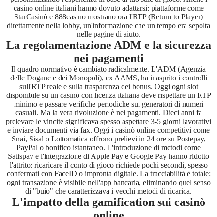
casino online italiani hanno dovuto adattarsi: piattaforme come
StarCasinò e 888casino mostrano ora l'RTP (Return to Player)
direttamente nella lobby, un'informazione che un tempo era sepolta
nelle pagine di aiuto.
La regolamentazione ADM e la sicurezza
nei pagamenti
Il quadro normativo è cambiato radicalmente. L'ADM (Agenzia
delle Dogane e dei Monopoli), ex AAMS, ha inasprito i controlli
sull'RTP reale e sulla trasparenza dei bonus. Oggi ogni slot
disponibile su un casinò con licenza italiana deve rispettare un RTP
minimo e passare verifiche periodiche sui generatori di numeri
casuali. Ma la vera rivoluzione è nei pagamenti. Dieci anni fa
prelevare le vincite significava spesso aspettare 3-5 giorni lavorativi
e inviare documenti via fax. Oggi i casinò online competitivi come
Snai, Sisal o Lottomatica offrono prelievi in 24 ore su Postepay,
PayPal o bonifico istantaneo. L'introduzione di metodi come
Satispay e l'integrazione di Apple Pay e Google Pay hanno ridotto
l'attrito: ricaricare il conto di gioco richiede pochi secondi, spesso
confermati con FaceID o impronta digitale. La tracciabilità è totale:
ogni transazione è visibile nell'app bancaria, eliminando quel senso
di "buio" che caratterizzava i vecchi metodi di ricarica.
L'impatto della gamification sui casinò
online