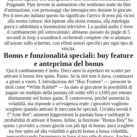
Pragmatic Play investe in animazioni che sembrano tratte da film
d'animazione, con personaggi che interagiscono durante le giocate.
Per il mercato italiano questo ha significato l'arrivo di temi più vicini
alla nostra cultura: slot ispirate alla storia romana, alla mitologia
greca o addirittura a trasmissioni televisive. La qualità audio è forse
il cambiamento più sottovalutato: abbiamo passato da jingle di 5
secondi in loop a soundtrack orchestrali complete che si adattano
all'azione sullo schermo, con effetti sonori specifici per ogni tipo di
vincita.
Bonus e funzionalità speciali: buy feature
e anteprima del bonus
Qui il cambiamento è netto. Dieci anni fa aspettavi tre scatter per
attivare il bonus free spins. Punto. Se la slot non li dava, continuavi
a girare a vuoto. L'introduzione del "Buy Feature" — presente in
titoli come *White Rabbit* — ha dato al giocatore la possibilità di
pagare un multiplo della puntata (di solito x80 o x100) per entrare
direttamente nel bonus game. È controversa, perché aumenta la
volatilità, ma risponde a un'esigenza reale: i giocatori vogliono
scegliere quando attivare le meccaniche speciali. Un'altra novità è
l'"Ante Bet": aumenti leggermente la puntata base e raddoppi le
probabilità di attivare il bonus. Infine, la funzione "Bonus Buy" ha
spinto i provider a creare giochi con più tipi di bonus: puoi scegliere
tra free spins ad alta volatilità o giochi bonus a bassa volatilità,
personalizzando l'esperienza in base al tuo stile di gioco. Anche i