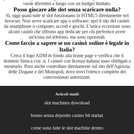
vuole divertirsi a lungo con un budget limitato.
Posso giocare alle slot senza scaricare nulla?
Sì, oggi quasi tutte le slot funzionano in HTML5 direttamente nel
browser. Non serve scaricare app o software: apri il sito del casinò
da smartphone o computer, accedi e giochi. L'unica eccezione sono
alcuni casinò che offrono app dedicate per chi preferisce avere
un'icona sul telefono, ma sono opzionali.
Come faccio a sapere se un casinò online è legale in
Italia?
Cerca il logo ADM in fondo alla home page e verifica che il
dominio finisca con .it. I casinò con licenza italiana sono obbligati a
mostrarlo. Puoi anche controllare direttamente sul sito dell'Agenzia
delle Dogane e dei Monopoli, dove trovi l'elenco completo dei
concessionari autorizzati.
Articoli simili
slot machines download
bonus senza deposito casino bit startaz
come sono fatte le slot machine dentro