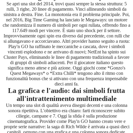
Se apri una slot del 2014, trovi quasi sempre la stessa struttura: 5
rulli, 3 righe, 20 linee di pagamento. Vinci allineando simboli da
sinistra a destra. Fine. La monotonia era il problema principale. Poi,
nel 2016, Big Time Gaming ha lanciato le Megaways: un motore
che randomizza il numero di simboli per ogni rullata, offrendo fino a
117.649 modi per vincere. È stato uno shock per il settore.
Improvvisamente ogni spin era diverso dal precedente, con rulli che
si allungavano e accorciavano. Altri provider hanno seguito a ruota:
Play'n GO ha raffinato le meccaniche a cascata, dove i simboli
vincenti esplodono e ne arrivano di nuovi; NetEnt ha spinto sui
Cluster Pays, eliminando le linee di pagamento tradizionali a favore
di gruppi di simboli adiacenti. Per il giocatore italiano questo
significa meno attese e più azione. Oggi giochi come *Gonzo's
Quest Megaways* o *Extra Chilli* tengono alto il ritmo con
funzionalità bonus che si attivano con una frequenza impensabile
dieci anni fa.
La grafica e l'audio: dai simboli frutta
all'intrattenimento multimediale
Un tempo una slot di qualità aveva disegni decenti e una colonna
sonora ripetitiva. L'obiettivo era chiaro: farti riconoscere subito
ciliegie, campane e 7. Oggi la sfida è sulla produzione
cinematografica. Provider come Play'n GO hanno creato vere e
proprie serie narrative: la saga di Rich Wilde è arrivata a quasi dieci
capitoli, ognuno con una grafica e una colonna sonora dedicate.