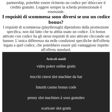
partnership, potrebbe essere richiesto un codice per sbloccare il
credito gratuito. Leggere sempre la scheda promozionale è
essenziale.
I requisiti di scommessa sono diversi se uso un codice
bonus?
I requisiti di scommessa (playthrough) dipendono dalla promozione
specifica, non dal fatto che tu abbia usato un codice. Un bonus
attivato con codice ha gli stessi requisiti di uno attivato cliccando un
banner. L'unica differenza sta nelle condizioni specifiche dell'offerta
legata a quel codice, che potrebbero essere più vantaggiose rispetto
all'offerta standard.
Articoli simili
video poker online gratis
trucchi cinesi slot machine da bar
futuriti casino bonus code
penny slot machines à sous gratuites
scaricare slot gratis