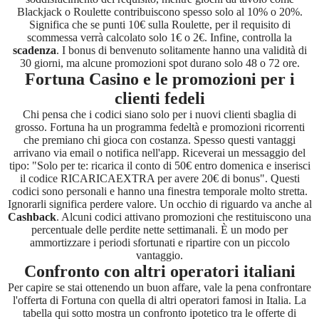
Blackjack o Roulette contribuiscono spesso solo al 10% o 20%.
Significa che se punti 10€ sulla Roulette, per il requisito di
scommessa verrà calcolato solo 1€ o 2€. Infine, controlla la
scadenza
. I bonus di benvenuto solitamente hanno una validità di
30 giorni, ma alcune promozioni spot durano solo 48 o 72 ore.
Fortuna Casino e le promozioni per i
clienti fedeli
Chi pensa che i codici siano solo per i nuovi clienti sbaglia di
grosso. Fortuna ha un programma fedeltà e promozioni ricorrenti
che premiano chi gioca con costanza. Spesso questi vantaggi
arrivano via email o notifica nell'app. Riceverai un messaggio del
tipo: "Solo per te: ricarica il conto di 50€ entro domenica e inserisci
il codice RICARICAEXTRA per avere 20€ di bonus". Questi
codici sono personali e hanno una finestra temporale molto stretta.
Ignorarli significa perdere valore. Un occhio di riguardo va anche al
Cashback
. Alcuni codici attivano promozioni che restituiscono una
percentuale delle perdite nette settimanali. È un modo per
ammortizzare i periodi sfortunati e ripartire con un piccolo
vantaggio.
Confronto con altri operatori italiani
Per capire se stai ottenendo un buon affare, vale la pena confrontare
l'offerta di Fortuna con quella di altri operatori famosi in Italia. La
tabella qui sotto mostra un confronto ipotetico tra le offerte di