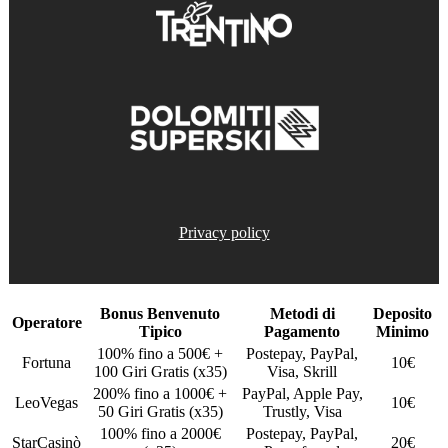
Privacy policy
Bonus Benvenuto
Metodi di
Deposito
Operatore
Tipico
Pagamento
Minimo
100% fino a 500€ +
Postepay, PayPal,
Fortuna
10€
100 Giri Gratis (x35)
Visa, Skrill
200% fino a 1000€ +
PayPal, Apple Pay,
LeoVegas
10€
50 Giri Gratis (x35)
Trustly, Visa
100% fino a 2000€
Postepay, PayPal,
StarCasinò
20€