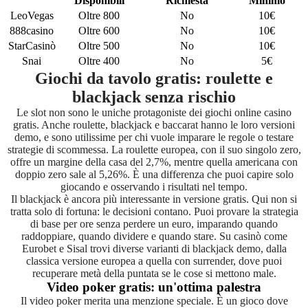
Disponibili
Richiesta
Minimo
LeoVegas
Oltre 800
No
10€
888casino
Oltre 600
No
10€
StarCasinò
Oltre 500
No
10€
Snai
Oltre 400
No
5€
Giochi da tavolo gratis: roulette e
blackjack senza rischio
Le slot non sono le uniche protagoniste dei giochi online casino
gratis. Anche roulette, blackjack e baccarat hanno le loro versioni
demo, e sono utilissime per chi vuole imparare le regole o testare
strategie di scommessa. La roulette europea, con il suo singolo zero,
offre un margine della casa del 2,7%, mentre quella americana con
doppio zero sale al 5,26%. È una differenza che puoi capire solo
giocando e osservando i risultati nel tempo.
Il blackjack è ancora più interessante in versione gratis. Qui non si
tratta solo di fortuna: le decisioni contano. Puoi provare la strategia
di base per ore senza perdere un euro, imparando quando
raddoppiare, quando dividere e quando stare. Su casinò come
Eurobet e Sisal trovi diverse varianti di blackjack demo, dalla
classica versione europea a quella con surrender, dove puoi
recuperare metà della puntata se le cose si mettono male.
Video poker gratis: un'ottima palestra
Il video poker merita una menzione speciale. È un gioco dove