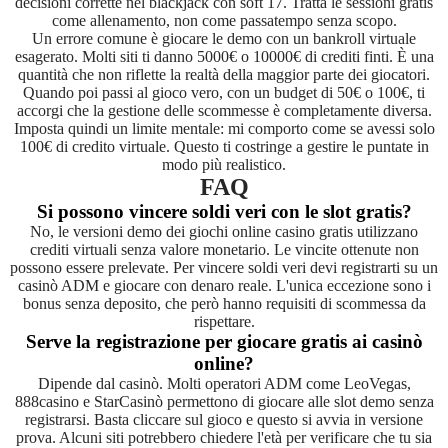
decisioni corrette nel blackjack con soft 17. Tratta le sessioni gratis
come allenamento, non come passatempo senza scopo.
Un errore comune è giocare le demo con un bankroll virtuale
esagerato. Molti siti ti danno 5000€ o 10000€ di crediti finti. È una
quantità che non riflette la realtà della maggior parte dei giocatori.
Quando poi passi al gioco vero, con un budget di 50€ o 100€, ti
accorgi che la gestione delle scommesse è completamente diversa.
Imposta quindi un limite mentale: mi comporto come se avessi solo
100€ di credito virtuale. Questo ti costringe a gestire le puntate in
modo più realistico.
FAQ
Si possono vincere soldi veri con le slot gratis?
No, le versioni demo dei giochi online casino gratis utilizzano
crediti virtuali senza valore monetario. Le vincite ottenute non
possono essere prelevate. Per vincere soldi veri devi registrarti su un
casinò ADM e giocare con denaro reale. L'unica eccezione sono i
bonus senza deposito, che però hanno requisiti di scommessa da
rispettare.
Serve la registrazione per giocare gratis ai casinò
online?
Dipende dal casinò. Molti operatori ADM come LeoVegas,
888casino e StarCasinò permettono di giocare alle slot demo senza
registrarsi. Basta cliccare sul gioco e questo si avvia in versione
prova. Alcuni siti potrebbero chiedere l'età per verificare che tu sia