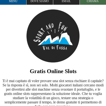
MENU
DOVE SIAMO
EMAIL
CHIAMA
Gratis Online Slots
Ti è mai capitato di voler provare una slot senza rischiare il capitale?
Se la risposta è sì, non sei solo. Molti giocatori italiani cercano modi
per divertirsi alle slot machine senza svuotare il portafoglio, e le
gratis online slots rappresentano la soluzione ideale. Che tu voglia
studiare la volatilità di un gioco, testare una strategia o
semplicemente passare il tempo, le demo gratuite ti permettono di