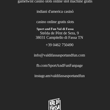
gametwist casino slots online slot machine gratis
indiani d'america casinò
casino online gratis slots
Sport and Fun Val di Fassa
Strèda de Pènt de Sera, 9
38031 Campitello di Fassa TN
+39 0462 750490
info@valdifassasportandfun.com
fb.com/SportAndFunFanpage
instagr.am/valdifassasportandfun