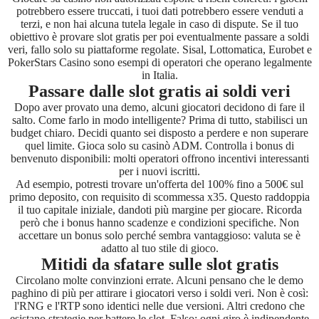
potrebbero essere truccati, i tuoi dati potrebbero essere venduti a
terzi, e non hai alcuna tutela legale in caso di dispute. Se il tuo
obiettivo è provare slot gratis per poi eventualmente passare a soldi
veri, fallo solo su piattaforme regolate. Sisal, Lottomatica, Eurobet e
PokerStars Casino sono esempi di operatori che operano legalmente
in Italia.
Passare dalle slot gratis ai soldi veri
Dopo aver provato una demo, alcuni giocatori decidono di fare il
salto. Come farlo in modo intelligente? Prima di tutto, stabilisci un
budget chiaro. Decidi quanto sei disposto a perdere e non superare
quel limite. Gioca solo su casinò ADM. Controlla i bonus di
benvenuto disponibili: molti operatori offrono incentivi interessanti
per i nuovi iscritti.
Ad esempio, potresti trovare un'offerta del 100% fino a 500€ sul
primo deposito, con requisito di scommessa x35. Questo raddoppia
il tuo capitale iniziale, dandoti più margine per giocare. Ricorda
però che i bonus hanno scadenze e condizioni specifiche. Non
accettare un bonus solo perché sembra vantaggioso: valuta se è
adatto al tuo stile di gioco.
Mitidi da sfatare sulle slot gratis
Circolano molte convinzioni errate. Alcuni pensano che le demo
paghino di più per attirare i giocatori verso i soldi veri. Non è così:
l'RNG e l'RTP sono identici nelle due versioni. Altri credono che
esistano strategie per battere le slot. Falso: ogni giro è indipendente