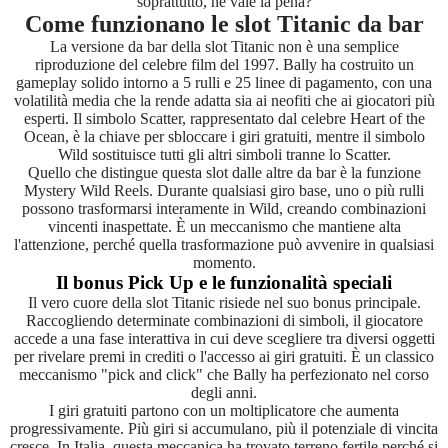
soprattutto, ne vale la pena?
Come funzionano le slot Titanic da bar
La versione da bar della slot Titanic non è una semplice
riproduzione del celebre film del 1997. Bally ha costruito un
gameplay solido intorno a 5 rulli e 25 linee di pagamento, con una
volatilità media che la rende adatta sia ai neofiti che ai giocatori più
esperti. Il simbolo Scatter, rappresentato dal celebre Heart of the
Ocean, è la chiave per sbloccare i giri gratuiti, mentre il simbolo
Wild sostituisce tutti gli altri simboli tranne lo Scatter.
Quello che distingue questa slot dalle altre da bar è la funzione
Mystery Wild Reels. Durante qualsiasi giro base, uno o più rulli
possono trasformarsi interamente in Wild, creando combinazioni
vincenti inaspettate. È un meccanismo che mantiene alta
l'attenzione, perché quella trasformazione può avvenire in qualsiasi
momento.
Il bonus Pick Up e le funzionalità speciali
Il vero cuore della slot Titanic risiede nel suo bonus principale.
Raccogliendo determinate combinazioni di simboli, il giocatore
accede a una fase interattiva in cui deve scegliere tra diversi oggetti
per rivelare premi in crediti o l'accesso ai giri gratuiti. È un classico
meccanismo "pick and click" che Bally ha perfezionato nel corso
degli anni.
I giri gratuiti partono con un moltiplicatore che aumenta
progressivamente. Più giri si accumulano, più il potenziale di vincita
cresce. In Italia, questa meccanica ha trovato terreno fertile perché si