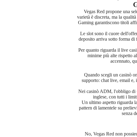
G
Vegas Red propone una selez
varietà è discreta, ma la quali
Gaming garantiscono titoli aff
Le slot sono il cuore dell'offe
deposito arriva sotto forma di 
Per quanto riguarda il live ca
minime più alte rispetto a
accennato, qu
Quando scegli un casinò onli
supporto: chat live, email e, 
Nei casinò ADM, l'obbligo di of
inglese, con tutti i lim
Un ultimo aspetto riguarda la 
pattern di lamentele su preliev
senza de
No, Vegas Red non possiede