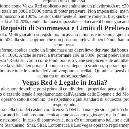
requisito di scommessa.
ttaforme come Vegas Red applicano generalmente un playthrough tra x30 
e totale tra 300€ e 500€ prima di poter prelevare. Non impossibile, ma
ntribuiscono al 100%. Le slot solitamente sì, mentre roulette, blackjack e
solo al 10-20%, rendendo quasi impossibile sbloccare il bonus giocando 
Requisiti di Scommessa e Limiti di Prelievo
olo. Molti giocatori si registrano, incassano il bonus e iniziano a giocar
o 50€ alla slot, scoprono che non possono prelevarli perché non hanno 
scommessa.
aforme, applica anche un limite massimo di prelievo derivato dai bonus
0€ e i 100€. Anche se riesci a trasformare 10€ in 500€, potrai prelevare sol
esto? Resta sul conto come fondi bonus o viene semplicemente annullat
re è la validità temporale. I bonus senza deposito scadono, spesso dopo 
 bonus e tutte le vincite derivanti vengono cancellati. Quindi, se pensi di
calma tra un mese, scordatelo.
Vegas Red è Legale in Italia?
iocatore dovrebbe porsi prima di condividere i propri dati personali e, s
gioco d'azzardo legale è regolamentato dall'Agenzia delle Dogane e de
erano sotto il dominio .it e rispettano rigidi standard di sicurezza, pro
responsabile.
tra nella lista dei casinò con licenza ADM italiana. Questo significa ch
giocatori italiani possono tecnicamente accedere e giocare, ma lo fanno s
e nazionale. In caso di controversie, non c'è un organismo italiano a cui
ome StarCasinò, Snai, Sisal, Lottomatica e LeoVegas operano regolarme