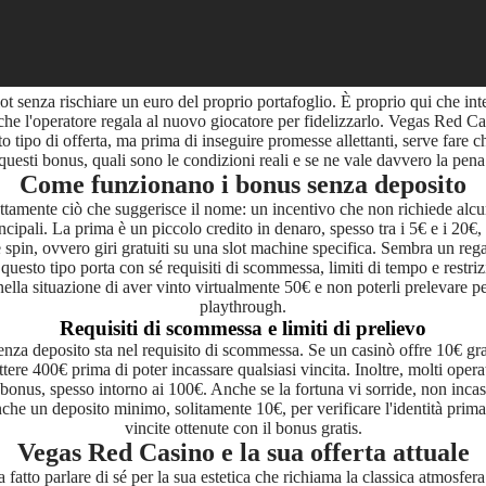
Vegas Red Casino Bonus Senza Deposito
ot senza rischiare un euro del proprio portafoglio. È proprio qui che int
iti che l'operatore regala al nuovo giocatore per fidelizzarlo. Vegas Red 
to tipo di offerta, ma prima di inseguire promesse allettanti, serve fare
questi bonus, quali sono le condizioni reali e se ne vale davvero la pena
Come funzionano i bonus senza deposito
tamente ciò che suggerisce il nome: un incentivo che non richiede alcun
ncipali. La prima è un piccolo credito in denaro, spesso tra i 5€ e i 20€, 
 spin, ovvero giri gratuiti su una slot machine specifica. Sembra un re
uesto tipo porta con sé requisiti di scommessa, limiti di tempo e restriz
 nella situazione di aver vinto virtualmente 50€ e non poterli prelevare p
playthrough.
Requisiti di scommessa e limiti di prelievo
senza deposito sta nel requisito di scommessa. Se un casinò offre 10€ gr
ere 400€ prima di poter incassare qualsiasi vincita. Inoltre, molti ope
 bonus, spesso intorno ai 100€. Anche se la fortuna vi sorride, non incass
he un deposito minimo, solitamente 10€, per verificare l'identità prima 
vincite ottenute con il bonus gratis.
Vegas Red Casino e la sua offerta attuale
atto parlare di sé per la sua estetica che richiama la classica atmosfera