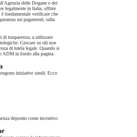
dall'Agenzia delle Dogane e dei
egalmente in Italia, offrire
, è fondamentale verificare che
 garanzia sui pagamenti, sulla
 di trasparenza, a utilizzare
atologiche. Giocare su siti non
enza di tutela legale. Quando si
ogo ADM in fondo alla pagina
a
pongono iniziative simili. Ecco
senza deposito come incentivo
ne