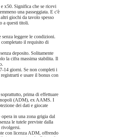
e x50. Significa che se ricevi
 nemmeno una passeggiata. E c'è
 altri giochi da tavolo spesso
a questi titoli.
e senza leggere le condizioni.
completato il requisito di
 senza deposito. Solitamente
o la cifra massima stabilita. Il
o.
7-14 giorni. Se non completi i
 registrarti e usare il bonus con
oprattutto, prima di effettuare
i Monopoli (ADM), ex AAMS. I
tezione dei dati e giocate
e opera in una zona grigia dal
enza le tutele previste dalla
 rivolgersi.
nte con licenza ADM, offrendo