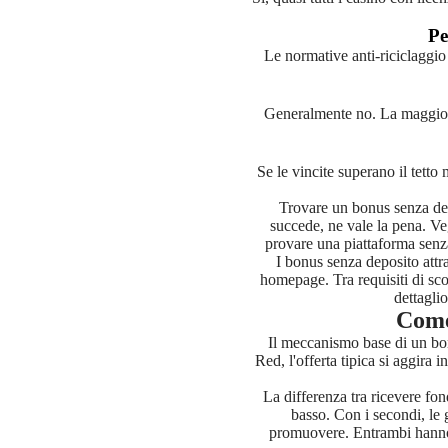
Pe
Le normative anti-riciclaggio 
Generalmente no. La maggior p
Se le vincite superano il tetto
Trovare un bonus senza dep
succede, ne vale la pena. Ve
provare una piattaforma senza
I bonus senza deposito attr
homepage. Tra requisiti di sco
dettagli
Come
Il meccanismo base di un bonu
Red, l'offerta tipica si aggira
La differenza tra ricevere fon
basso. Con i secondi, le 
promuovere. Entrambi hanno 