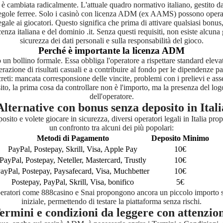
one è cambiata radicalmente. L'attuale quadro normativo italiano, gestito 
le ferree. Solo i casinò con licenza ADM (ex AAMS) possono operare l
egale ai giocatori. Questo significa che prima di attivare qualsiasi bonus
cenza italiana e del dominio .it. Senza questi requisiti, non esiste alcuna
sicurezza dei dati personali e sulla responsabilità del gioco.
Perché è importante la licenza ADM
 bollino formale. Essa obbliga l'operatore a rispettare standard elevati
nerazione di risultati casuali e a contribuire al fondo per le dipendenze p
creti: mancata corresponsione delle vincite, problemi con i prelievi e ass
to, la prima cosa da controllare non è l'importo, ma la presenza del l
dell'operatore.
Alternative con bonus senza deposito in Itali
sito e volete giocare in sicurezza, diversi operatori legali in Italia pro
un confronto tra alcuni dei più popolari:
Metodi di Pagamento
Deposito Minimo
PayPal, Postepay, Skrill, Visa, Apple Pay
10€
PayPal, Postepay, Neteller, Mastercard, Trustly
10€
ayPal, Postepay, Paysafecard, Visa, Muchbetter
10€
Postepay, PayPal, Skrill, Visa, bonifico
5€
peratori come 888casino e Snai propongono ancora un piccolo importo 
iniziale, permettendo di testare la piattaforma senza rischi.
ermini e condizioni da leggere con attenzio