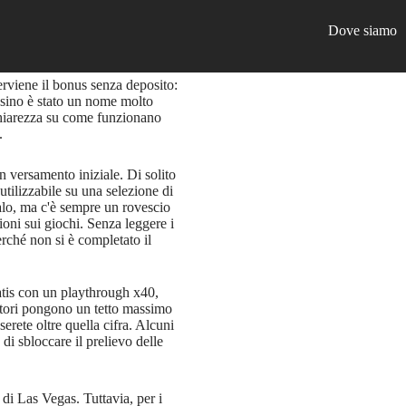
Dove siamo
erviene il bonus senza deposito:
Casino è stato un nome molto
 chiarezza su come funzionano
.
 versamento iniziale. Di solito
utilizzabile su una selezione di
galo, ma c'è sempre un rovescio
ioni sui giochi. Senza leggere i
erché non si è completato il
atis con un playthrough x40,
ratori pongono un tetto massimo
erete oltre quella cifra. Alcuni
di sbloccare il prelievo delle
 di Las Vegas. Tuttavia, per i