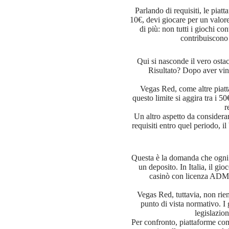
Parlando di requisiti, le pia
10€, devi giocare per un valor
di più: non tutti i giochi co
contribuiscono 
Qui si nasconde il vero ostac
Risultato? Dopo aver vint
Vegas Red, come altre piatt
questo limite si aggira tra i 5
r
Un altro aspetto da considera
requisiti entro quel periodo, il
Questa è la domanda che ogni g
un deposito. In Italia, il 
casinò con licenza ADM op
Vegas Red, tuttavia, non rien
punto di vista normativo. I 
legislazion
Per confronto, piattaforme c