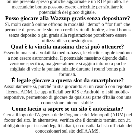
online presenta spesso grafiche aggiornate e un RTP più alto. Le
meccaniche bonus possono essere arricchite per sfruttare le
potenzialità del gioco digitale.
Posso giocare alla Wazzup gratis senza depositare?
Sì, molti casinò online offrono la modalità "demo" o "for fun" che
permette di provare le slot con crediti virtuali. Inoltre, alcuni bonus
senza deposito o giri gratis alla registrazione potrebbero essere
utilizzabili su questo gioco.
Qual è la vincita massima che si può ottenere?
Essendo una slot a volatilità medio-bassa, le vincite singole tendono
a non essere astronomiche. Il potenziale massimo dipende dalla
versione specifica, ma generalmente si aggira intorno a poche
migliaia di volte la puntata iniziale durante i round bonus più
fortunati.
È legale giocare a questa slot da smartphone?
Assolutamente sì, purché tu stia giocando su un casinò con regolare
licenza ADM. Le app ufficiali per iOS e Android, o i siti mobile-
responsive, permettono di giocare da qualsiasi parte d'Italia con una
connessione internet stabile.
Come faccio a sapere se un sito è autorizzato?
Cerca il logo dell'Agenzia delle Dogane e dei Monopoli (ADM) nel
footer del sito. In alternativa, verifica che il dominio termini con .it,
obbligatorio per i casinò legali italiani, o consulta la lista ufficiale dei
concessionari sul sito dell'AAMS.