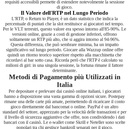
requisiti accessibili permette di estendere notevolmente la sessione
di gioco.
Il Valore dell'RTP nel Lungo Periodo
L'RTP, o Return to Player, è un dato statistico che indica la
percentuale di puntati che la slot restituisce ai giocatori nel tempo.
Per le VLT terrestri, questo valore era spesso intorno all'85-90%. Le
versioni online, grazie a costi di gestione inferiori, offrono
solitamente un RTP più alto, che si aggira intorno al 94-96%.
Questa differenza, che può sembrare minima, ha un impatto
significativo sul lungo periodo. Giocare alla Wazzup online offre
quindi un ritorno teorico superiore rispetto alla macchinetta che
ricordavi al bar sotto casa. Ricorda però che l'RTP è calcolato su
milioni di giri: in una singola sessione, la fortuna rimane il fattore
determinante.
Metodi di Pagamento più Utilizzati in
Italia
Per depositare e prelevare dai casinò online italiani, i giocatori
hanno a disposizione una vasta gamma di opzioni sicure. Postepay
rimane una delle carte più amate, permettendo di ricaricare il conto
gioco direttamente dal bancomat o online. PayPal è un altro
standard del settore, apprezzato per la velocità delle transazioni e per
il livello di sicurezza aggiuntivo che offre, non condividendo i dati
bancari con il casinò. Le e-wallet come Skrill e Neteller sono scelte
popolari tra chi gestisce bankroll separati per il gioco.