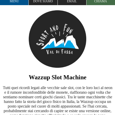
MENU
DOVE SIAMO
EMAIL
CHIAMA
Wazzup Slot Machine
Tutti quei ricordi legati alle vecchie sale slot, con le loro luci al neon
e il rumore inconfondibile delle monete, riaffiorano ogni volta che
sentiamo nominare certi giochi classici. Tra le tante macchinette che
hanno fatto la storia del gioco fisico in Italia, la Wazzup occupa un
posto speciale nel cuore di molti appassionati. Se l'hai cercata,
probabilmente stai cercando di capire se esiste una versione online,