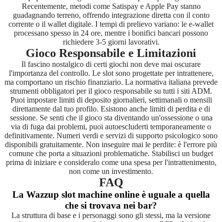
Recentemente, metodi come Satispay e Apple Pay stanno
guadagnando terreno, offrendo integrazione diretta con il conto
corrente o il wallet digitale. I tempi di prelievo variano: le e-wallet
processano spesso in 24 ore, mentre i bonifici bancari possono
richiedere 3-5 giorni lavorativi.
Gioco Responsabile e Limitazioni
Il fascino nostalgico di certi giochi non deve mai oscurare
l'importanza del controllo. Le slot sono progettate per intrattenere,
ma comportano un rischio finanziario. La normativa italiana prevede
strumenti obbligatori per il gioco responsabile su tutti i siti ADM.
Puoi impostare limiti di deposito giornalieri, settimanali o mensili
direttamente dal tuo profilo. Esistono anche limiti di perdita e di
sessione. Se senti che il gioco sta diventando un'ossessione o una
via di fuga dai problemi, puoi autoescluderti temporaneamente o
definitivamente. Numeri verdi e servizi di supporto psicologico sono
disponibili gratuitamente. Non inseguire mai le perdite: è l'errore più
comune che porta a situazioni problematiche. Stabilisci un budget
prima di iniziare e consideralo come una spesa per l'intrattenimento,
non come un investimento.
FAQ
La Wazzup slot machine online è uguale a quella
che si trovava nei bar?
La struttura di base e i personaggi sono gli stessi, ma la versione